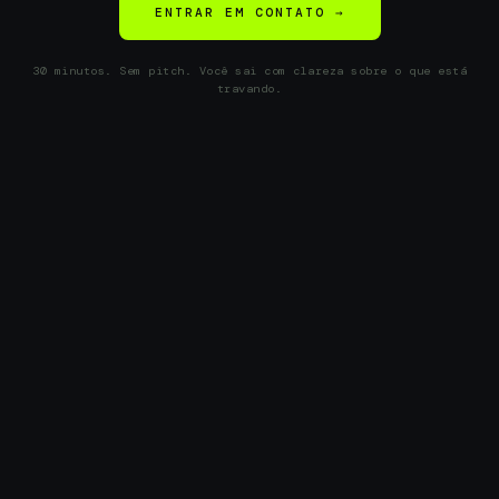
ENTRAR EM CONTATO →
30 minutos. Sem pitch. Você sai com clareza sobre o que está
travando.