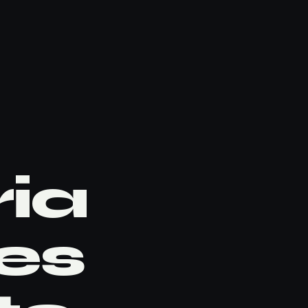
ia
es