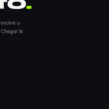
to
.
resolve o
 Chegar lá
.