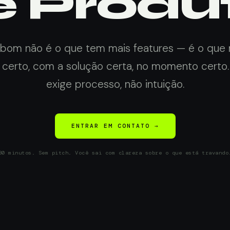
e Produ
bom não é o que tem mais features — é o que 
certo, com a solução certa, no momento certo.
exige processo, não intuição.
ENTRAR EM CONTATO →
30 minutos. Sem pitch. Você sai com clareza sobre o que está travando